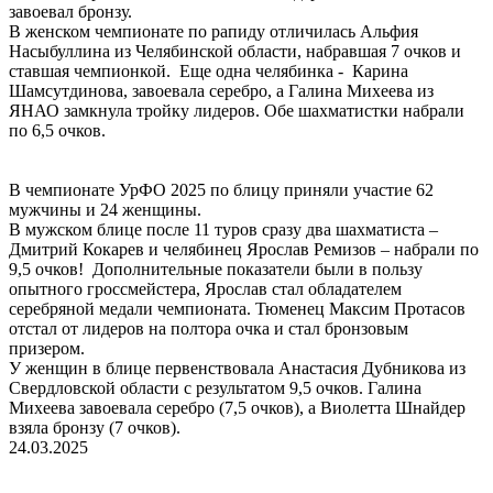
завоевал бронзу.
В женском чемпионате по рапиду отличилась Альфия
Насыбуллина из Челябинской области, набравшая 7 очков и
ставшая чемпионкой. Еще одна челябинка - Карина
Шамсутдинова, завоевала серебро, а Галина Михеева из
ЯНАО замкнула тройку лидеров. Обе шахматистки набрали
по 6,5 очков.
В чемпионате УрФО 2025 по блицу приняли участие 62
мужчины и 24 женщины.
В мужском блице после 11 туров сразу два шахматиста –
Дмитрий Кокарев и челябинец Ярослав Ремизов – набрали по
9,5 очков! Дополнительные показатели были в пользу
опытного гроссмейстера, Ярослав стал обладателем
серебряной медали чемпионата. Тюменец Максим Протасов
отстал от лидеров на полтора очка и стал бронзовым
призером.
У женщин в блице первенствовала Анастасия Дубникова из
Свердловской области с результатом 9,5 очков. Галина
Михеева завоевала серебро (7,5 очков), а Виолетта Шнайдер
взяла бронзу (7 очков).
24.03.2025